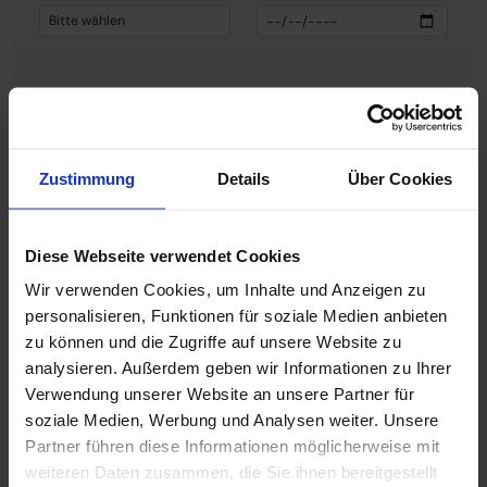
Vorname
*
Nachname
*
Zustimmung
Details
Über Cookies
Diese Webseite verwendet Cookies
Interesse
Beruf
Ihre
Wir verwenden Cookies, um Inhalte und Anzeigen zu
Berufsgruppe
*
personalisieren, Funktionen für soziale Medien anbieten
zu können und die Zugriffe auf unsere Website zu
analysieren. Außerdem geben wir Informationen zu Ihrer
Verwendung unserer Website an unsere Partner für
soziale Medien, Werbung und Analysen weiter. Unsere
Partner führen diese Informationen möglicherweise mit
E-Mail Adresse
*
Telefonnummer
weiteren Daten zusammen, die Sie ihnen bereitgestellt