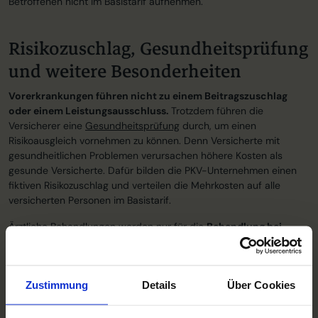
Betroffenen nicht im Basistarif aufnehmen.
Risikozuschlag, Gesundheitsprüfung
und weitere Besonderheiten
Vorerkrankungen führen nicht zu einem Beitragszuschlag
oder einem Leistungsausschluss.
Trotzdem führen die
Versicherer eine
Gesundheitsprüfung
durch, um einen
Risikoausgleich vornehmen zu können. Denn Versicherte mit
gesundheitlichen Problemen verursachen höhere Kosten als
gesunde Versicherte. Dafür bilden die PKV-Unternehmen einen
fiktiven Risikozuschlag und verteilen die Mehrkosten auf alle
versicherten Personen im Basistarif.
Ärztliche Behandlungen werden nur für die
Behandlung bei
Kassen(Zahn)ärzten
erstattet. Zudem muss man sich vor
Behandlungsbeginn als Versicherter des Basistarifs ausweisen,
damit der Arzt eine entsprechende Abrechnung erstellen kann.
Zustimmung
Details
Über Cookies