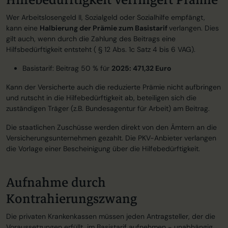
Hilfebedürftigkeit verringert Prämie
Wer Arbeitslosengeld II, Sozialgeld oder Sozialhilfe empfängt,
kann eine
Halbierung der Prämie zum Basistarif
verlangen. Dies
gilt auch, wenn durch die Zahlung des Beitrags eine
Hilfsbedürftigkeit entsteht ( § 12 Abs. 1c Satz 4 bis 6 VAG).
Basistarif: Beitrag 50 % für
2025: 471,32 Euro
Kann der Versicherte auch die reduzierte Prämie nicht aufbringen
und rutscht in die Hilfebedürftigkeit ab, beteiligen sich die
zuständigen Träger (z.B. Bundesagentur für Arbeit) am Beitrag.
Die staatlichen Zuschüsse werden direkt von den Ämtern an die
Versicherungsunternehmen gezahlt. Die PKV-Anbieter verlangen
die Vorlage einer Bescheinigung über die Hilfebedürftigkeit.
Aufnahme durch
Kontrahierungszwang
Die privaten Krankenkassen müssen jeden Antragsteller, der die
Voraussetzungen erfüllt, im Basistarif aufnehmen - unabhängig