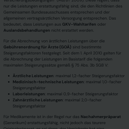
Versicherungsbedingungen“ (MB/BT 2009). Diese regeln, dass
nur die Leistungen erstattungsfähig sind, die den Richtlinien des
Gemeinsamen Bundesausschusses entsprechen und der
allgemeinen vertragsärztlichen Versorgung entsprechen. Das
bedeutet, dass Leistungen aus
GKV-Wahltarifen
oder
Auslandsbehandlungen
nicht erstattet werden.
Für die Abrechnung von ärztlichen Leistungen über die
Gebührenordnung für Ärzte (GOÄ)
sind bestimmte
Steigerungsfaktoren festgelegt. Seit dem 1. April 2010 gelten für
die Abrechnung der Leistungen im Basistarif die folgenden
maximalen Steigerungssätze gemäß § 75 Abs. 3b SGB V:
Ärztliche Leistungen
: maximal 1,2-facher Steigerungsfaktor
Medizinisch-technische Leistungen
: maximal 1,0-facher
Steigerungsfaktor
Laborleistungen
: maximal 0,9-facher Steigerungsfaktor
Zahnärztliche Leistungen
: maximal 2,0-facher
Steigerungsfaktor
Für Medikamente ist in der Regel nur das
Nachahmerpräparat
(Generikum) erstattungsfähig, nicht jedoch das teurere
Originalpräparat, es sei denn, der Versicherte hat eine